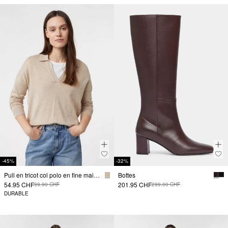
-45%
-32%
Pull en tricot col polo en fine maille douce
Bottes
54.95 CHF
201.95 CHF
99.90 CHF
299.00 CHF
DURABLE