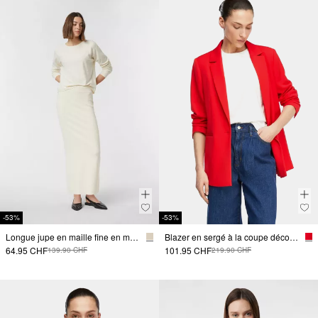
-53%
-53%
Longue jupe en maille fine en mélange de viscose
Blazer en sergé à la coupe décontractée
64.95 CHF
101.95 CHF
139.90 CHF
219.90 CHF