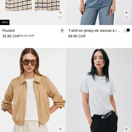
-48%
Foulard
T-shirt en jersey de viscose à la coupe slim
35.95 CHF
69.90 CHF
69.90 CHF