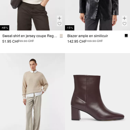
-48%
-15%
Sweat-shirt en jersey coupe Regular Fit
Blazer ample en similicuir
51.95 CHF
142.95 CHF
99.90 CHF
169.90 CHF