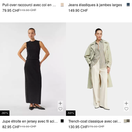
Pull-over raccourci avec col en V et col rabattu
Jeans élastiques à jambes larges
79.95 CHF
149.90 CHF
119.90 CHF
-30%
-53%
Jupe étroite en jersey avec fil scintillant et fente pour les jambes
Trench-coat classique avec ceinture à nouer
82.95 CHF
130.95 CHF
119.90 CHF
279.00 CHF