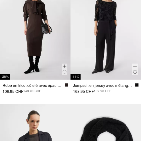
-28%
-11%
Robe en tricot côtelé avec épaules recoupées
Jumpsuit en jersey avec mélange de tissus
106.95 CHF
168.95 CHF
149.90 CHF
189.90 CHF