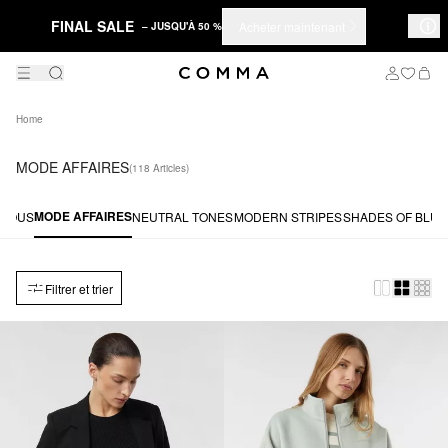
FINAL SALE
Acheter maintenant
– JUSQU'À 50 %
Home
MODE AFFAIRES
(118 Articles)
MODE AFFAIRES
TOUS
NEUTRAL TONES
MODERN STRIPES
SHADES OF BLUE
Filtrer et trier