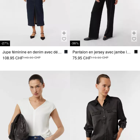
-27%
-36%
Jupe féminine en denim avec détails en chaîne
Pantalon en jersey avec jambe large et fil scintillant
108.95 CHF
75.95 CHF
149.90 CHF
119.90 CHF