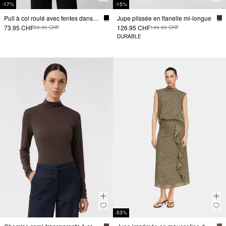
-17%
-15%
Pull à col roulé avec fentes dans les manches
Jupe plissée en flanelle mi-longue
73.95 CHF
126.95 CHF
89.90 CHF
149.90 CHF
DURABLE
-53%