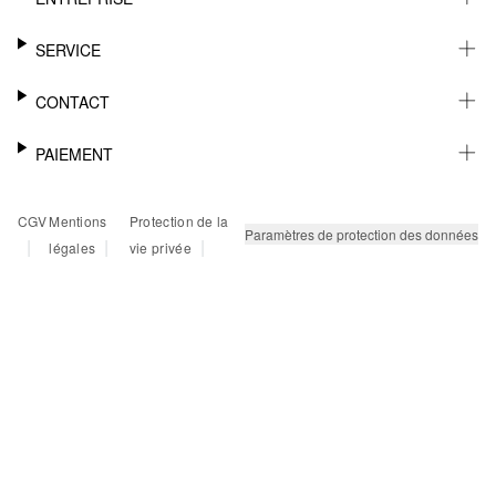
CARRIÈRE
SERVICE
DURABILITÉ
NEWSLETTER
CONTACT
FASHION CARD
MÉMO
AIDE
PAIEMENT
MARGUE-PAGE
SHOWROOM & CONTACT DISTRIBUTEUR
SUIVI DU COLIS
CONTACT PRESSE
SUR FACTURE
CGV
Mentions
Protection de la
RETOURS
PAYPAL
Paramètres de protection des données
|
|
|
légales
vie privée
FAQ
CARTE BANCAIRE
TWINT
KLARNA
RAPID SSL