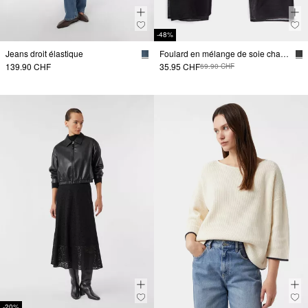
-48%
Jeans droit élastique
Foulard en mélange de soie chatoyante
139.90 CHF
35.95 CHF
69.90 CHF
-20%