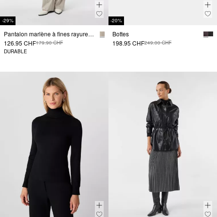
-29%
-20%
Pantalon marlène à fines rayures et paillettes discrètes
Bottes
126.95 CHF
198.95 CHF
179.90 CHF
249.00 CHF
DURABLE