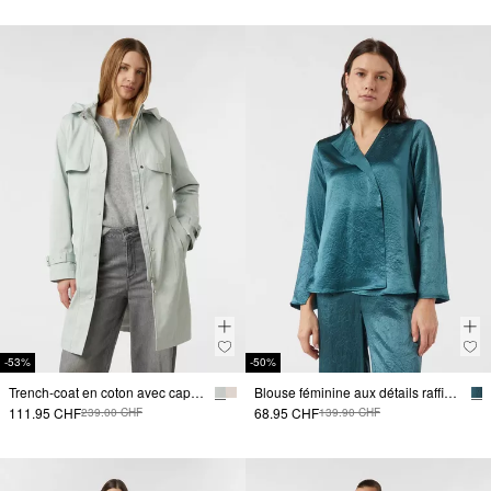
-53%
-50%
Trench-coat en coton avec capuche amovible et ceinture à nouer
Blouse féminine aux détails raffinés
111.95 CHF
68.95 CHF
239.00 CHF
139.90 CHF