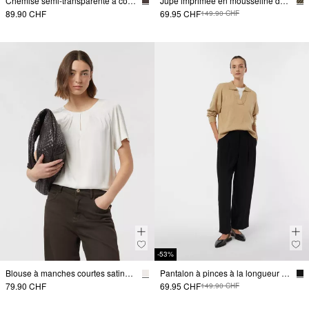
Chemise semi-transparente à col montant
Jupe imprimée en mousseline de soie mi-longue avec volants
89.90 CHF
69.95 CHF
149.90 CHF
-53%
Blouse à manches courtes satinée avec fronces à l'encolure
Pantalon à pinces à la longueur de la cheville
79.90 CHF
69.95 CHF
149.90 CHF