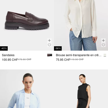
-43%
-36%
Sandales
Blouse semi-transparente en crêpe de viscose
100.95 CHF
75.95 CHF
179.90 CHF
119.90 CHF