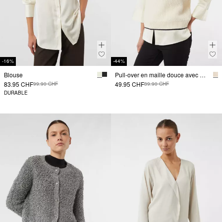
-16%
-44%
Blouse
Pull-over en maille douce avec bandes contrastées
83.95 CHF
49.95 CHF
99.90 CHF
89.90 CHF
DURABLE