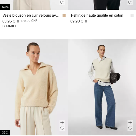
-53%
Veste blouson en cuir velours avec détails plissés
T-shirt de haute qualité en coton
83.95 CHF
69.90 CHF
179.90 CHF
DURABLE
-33%