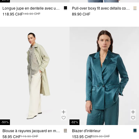
Longue jupe en dentelle avec une légère doublure
Pull-over boxy fit avec détails contrastés
118.95 CHF
89.90 CHF
149.90 CHF
-50%
-32%
Blouse à rayures jacquard en mélange de viscose en coupe décontractée
Blazer d'intérieur
58.95 CHF
153.95 CHF
119.90 CHF
229.00 CHF