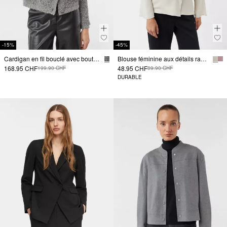
-15%
-45%
Cardigan en fil bouclé avec boutons décoratifs
Blouse féminine aux détails raffinés
168.95 CHF
48.95 CHF
199.90 CHF
89.90 CHF
DURABLE