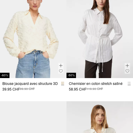
-60%
-50%
Blouse jacquard avec structure 3D
Chemisier en coton stretch satiné
39.95 CHF
58.95 CHF
99.90 CHF
119.90 CHF