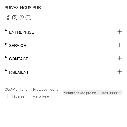
SUIVEZ-NOUS SUR
ENTREPRISE
CARRIÈRE
SERVICE
DURABILITÉ
NEWSLETTER
CONTACT
FASHION CARD
MÉMO
AIDE
PAIEMENT
MARGUE-PAGE
SHOWROOM & CONTACT DISTRIBUTEUR
SUIVI DU COLIS
CONTACT PRESSE
SUR FACTURE
CGV
Mentions
Protection de la
RETOURS
PAYPAL
Paramètres de protection des données
|
|
|
légales
vie privée
FAQ
CARTE BANCAIRE
TWINT
KLARNA
RAPID SSL