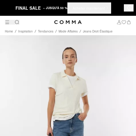
FINAL SALE
Acheter maintenant
– JUSQU'À 50 %
Home
Inspiration
Tendances
Mode Affaires
Jeans Droit Élastique