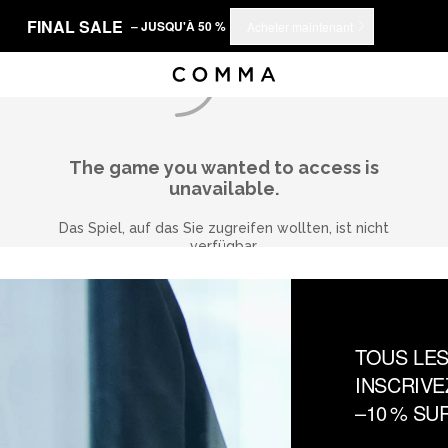
FINAL SALE
– JUSQU'À 50 %
Acheter maintenant
TOUS LES
INSCRIVE
–10 % S