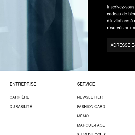
Inscrivez‑vou
cadeau de bie
d’invitations
réservés aux
ADRESSE E
ENTREPRISE
SERVICE
CARRIÈRE
NEWSLETTER
DURABILITÉ
FASHION CARD
MÉMO
MARGUE-PAGE
SUIVI DU COLIS