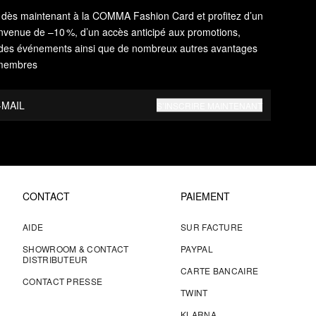
s dès maintenant à la COMMA Fashion Card et profitez d’un
nvenue de –10 %, d’un accès anticipé aux promotions,
 à des événements ainsi que de nombreux autres avantages
 membres
-MAIL
S’INSCRIRE MAINTENANT
CONTACT
PAIEMENT
AIDE
SUR FACTURE
SHOWROOM & CONTACT
PAYPAL
DISTRIBUTEUR
CARTE BANCAIRE
CONTACT PRESSE
TWINT
KLARNA