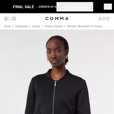
FINAL SALE
Acheter maintenant
– JUSQU'À 50 %
Home
Catégories
Vestes
Vestes Légères
Blouson Réversible En Scuba