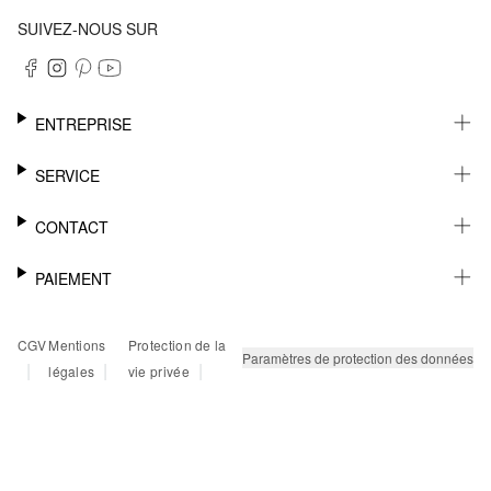
SUIVEZ-NOUS SUR
ENTREPRISE
CARRIÈRE
SERVICE
DURABILITÉ
NEWSLETTER
CONTACT
FASHION CARD
MÉMO
AIDE
PAIEMENT
MARGUE-PAGE
SHOWROOM & CONTACT DISTRIBUTEUR
SUIVI DU COLIS
CONTACT PRESSE
SUR FACTURE
CGV
Mentions
Protection de la
RETOURS
PAYPAL
Paramètres de protection des données
|
|
|
légales
vie privée
FAQ
CARTE BANCAIRE
TWINT
KLARNA
RAPID SSL