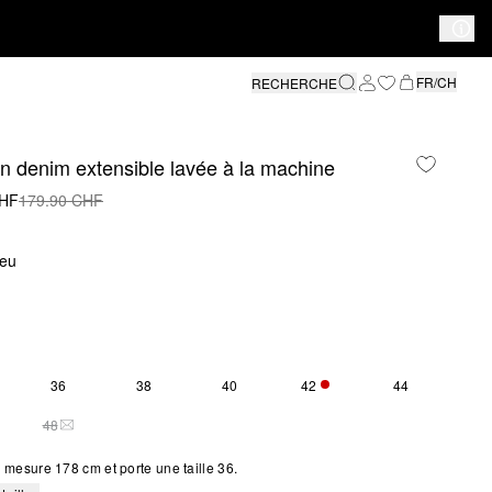
FR/CH
RECHERCHE
n denim extensible lavée à la machine
CHF
179.90 CHF
leu
36
38
40
42
44
SEULEMENT 2 EN STOCK
48
LEMENT 1 EN STOCK
THIS SIZE IS CURRENTLY OUT OF STOCK
mesure 178 cm et porte une taille 36.