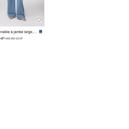
Jean extensible à jambe large, coupe ample
CHF
149.90 CHF