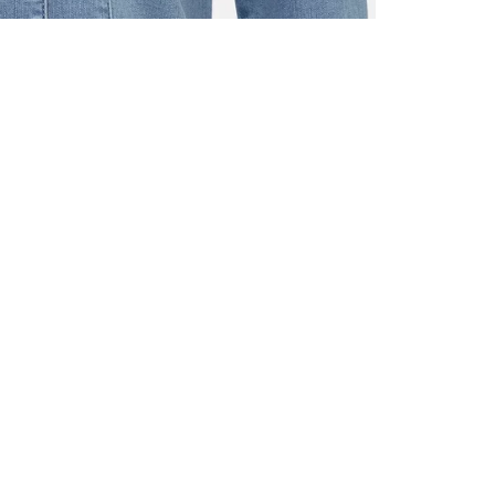
TOUS LES
INSCRIVE
–10 % S