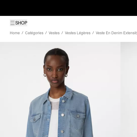
SHOP
Home
Catégories
Vestes
Vestes Légères
Veste En Denim Extensi