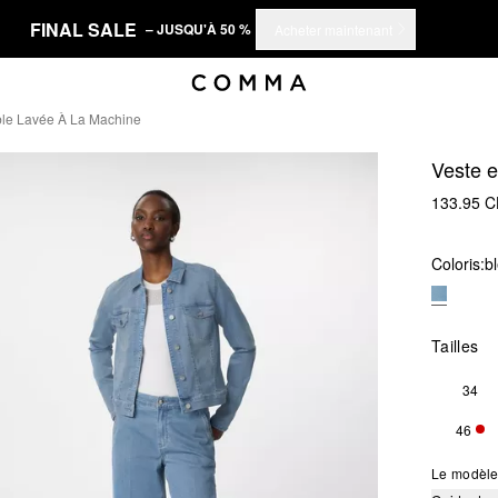
FINAL SALE
– JUSQU'À 50 %
Acheter maintenant
ble Lavée À La Machine
Veste e
133.95 
Coloris:
b
Tailles
34
46
SEU
Le modèle 