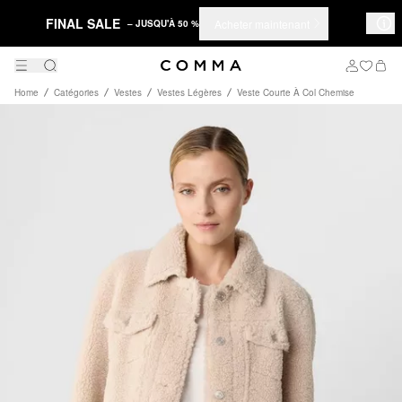
FINAL SALE
Acheter maintenant
– JUSQU'À 50 %
Home
Catégories
Vestes
Vestes Légères
Veste Courte À Col Chemise