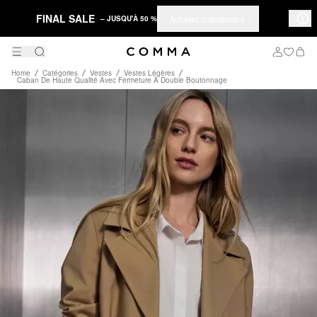
FINAL SALE
Acheter maintenant
– JUSQU'À 50 %
Home
Catégories
Vestes
Vestes Légères
Caban De Haute Qualité Avec Fermeture À Double Boutonnage