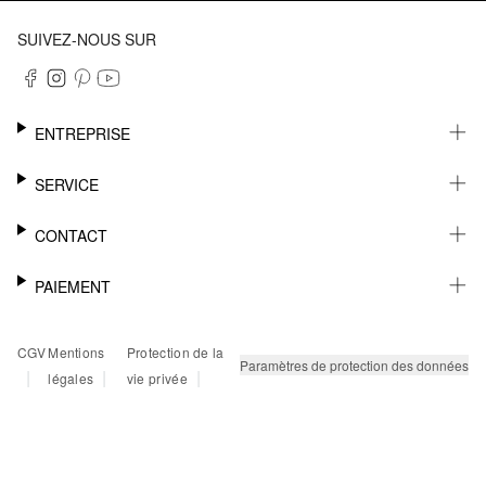
SUIVEZ-NOUS SUR
ENTREPRISE
CARRIÈRE
SERVICE
DURABILITÉ
NEWSLETTER
CONTACT
FASHION CARD
MÉMO
AIDE
PAIEMENT
MARGUE-PAGE
SHOWROOM & CONTACT DISTRIBUTEUR
SUIVI DU COLIS
CONTACT PRESSE
SUR FACTURE
CGV
Mentions
Protection de la
RETOURS
PAYPAL
Paramètres de protection des données
|
|
|
légales
vie privée
FAQ
CARTE BANCAIRE
TWINT
KLARNA
RAPID SSL