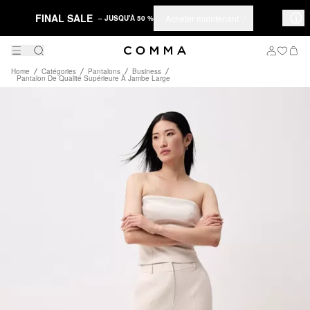
FINAL SALE
Acheter maintenant
– JUSQU'À 50 %
Home
Catégories
Pantalons
Business
Pantalon De Qualité Supérieure À Jambe Large