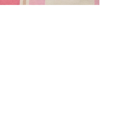
TOUS LES
INSCRIVE
–10 % S
Inscrivez‑vou