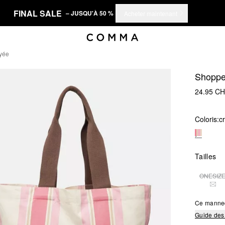
FINAL SALE
– JUSQU'À 50 %
Acheter maintenant
yée
Shopper
24.95 C
Coloris:
c
Tailles
ONESIZ
THI
Ce manne
Guide des 