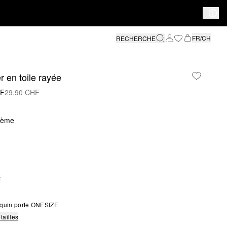
FR/CH
RECHERCHE
 en toile rayée
HF
29.90 CHF
rème
E
S SIZE IS CURRENTLY OUT OF STOCK
quin porte ONESIZE
tailles