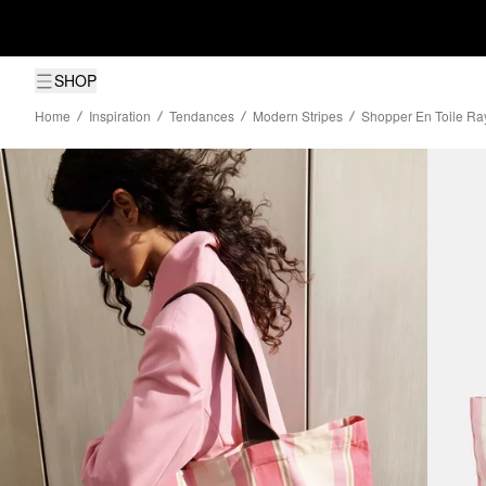
SHOP
Home
Inspiration
Tendances
Modern Stripes
Shopper En Toile Ra