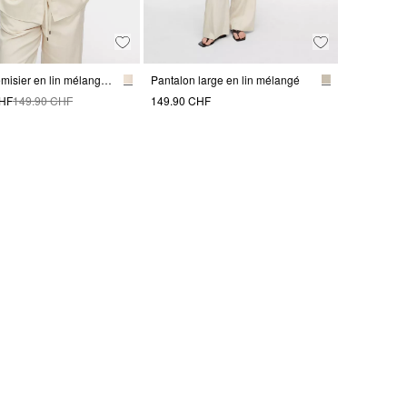
Veste chemisier en lin mélangé avec manches trois-quarts
Pantalon large en lin mélangé
CHF
149.90 CHF
149.90 CHF