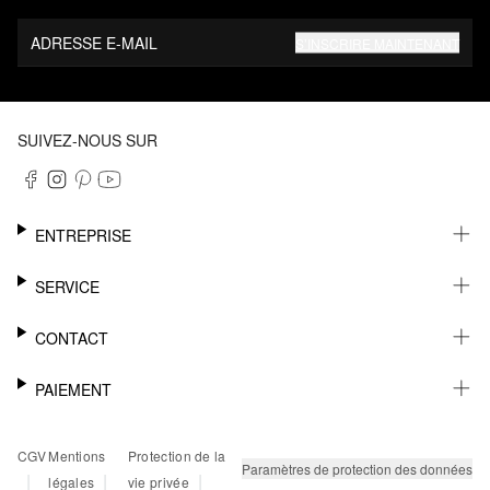
ADRESSE E-MAIL
S’INSCRIRE MAINTENANT
SUIVEZ-NOUS SUR
ENTREPRISE
CARRIÈRE
SERVICE
DURABILITÉ
NEWSLETTER
CONTACT
FASHION CARD
MÉMO
AIDE
PAIEMENT
MARGUE-PAGE
SHOWROOM & CONTACT DISTRIBUTEUR
SUIVI DU COLIS
CONTACT PRESSE
SUR FACTURE
CGV
Mentions
Protection de la
RETOURS
PAYPAL
Paramètres de protection des données
|
|
|
légales
vie privée
FAQ
CARTE BANCAIRE