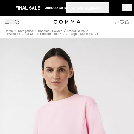
FINAL SALE
Acheter maintenant
– JUSQU'À 50 %
Home
Catégories
Hoodies | Sweats
Sweat-Shirts
Sweatshirt À La Coupe Décontractée Et Aux Larges Manches 3/4