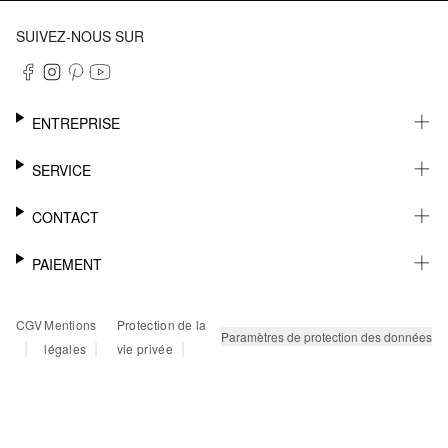
SUIVEZ-NOUS SUR
ENTREPRISE
CARRIÈRE
SERVICE
DURABILITÉ
NEWSLETTER
CONTACT
FASHION CARD
MÉMO
AIDE
PAIEMENT
MARGUE-PAGE
SHOWROOM & CONTACT DISTRIBUTEUR
SUIVI DU COLIS
CONTACT PRESSE
SUR FACTURE
CGV
Mentions
Protection de la
RETOURS
PAYPAL
Paramètres de protection des données
|
|
|
légales
vie privée
FAQ
CARTE BANCAIRE
TWINT
KLARNA
RAPID SSL