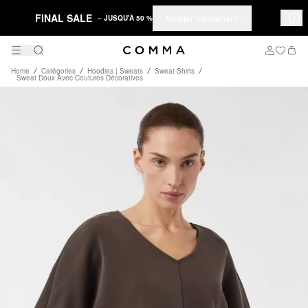
FINAL SALE
Acheter maintenant
– JUSQU'À 50 %
Home
Catégories
Hoodies | Sweats
Sweat-Shirts
Sweat Doux Avec Coutures Décoratives