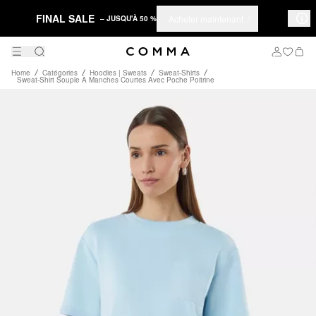
FINAL SALE
Acheter maintenant
– JUSQU'À 50 %
Home
Catégories
Hoodies | Sweats
Sweat-Shirts
Sweat-Shirt Souple À Manches Courtes Avec Poche Poitrine