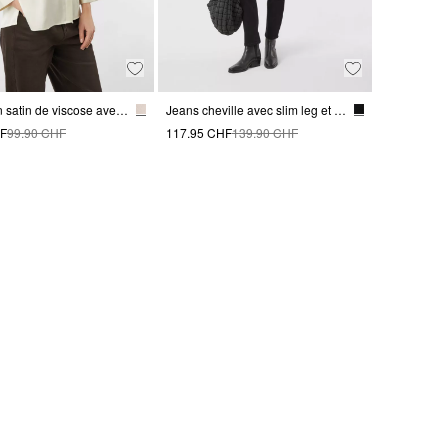
Blouse en satin de viscose avec manchette ajustable
Jeans cheville avec slim leg et détails de pierres précieuses
HF
99.90 CHF
117.95 CHF
139.90 CHF