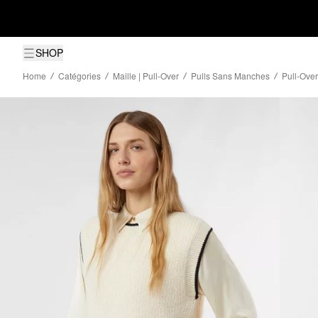
SHOP
Home
Catégories
Maille | Pull-Over
Pulls Sans Manches
Pull-Ove