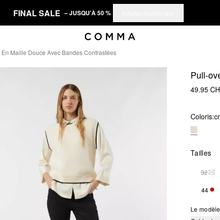
FINAL SALE
– JUSQU'À 50 %
Acheter maintenant
r En Maille Douce Avec Bandes Contrastées
Pull-ov
49.95 C
Coloris:
c
Tailles
32
THI
44
SEU
Le modèle 