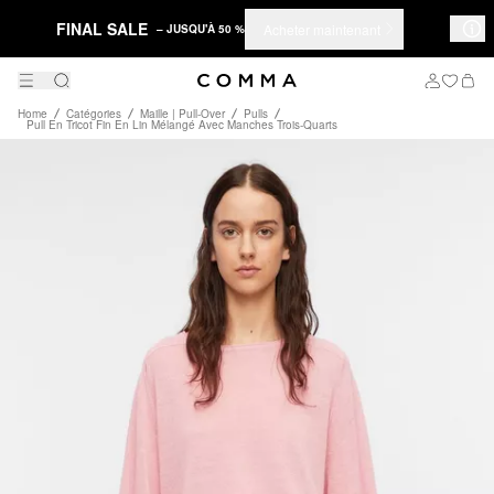
FINAL SALE
Acheter maintenant
– JUSQU'À 50 %
Home
Catégories
Maille | Pull-Over
Pulls
Pull En Tricot Fin En Lin Mélangé Avec Manches Trois-Quarts