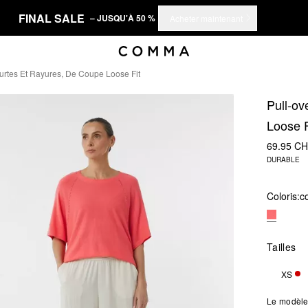
FINAL SALE
– JUSQU'À 50 %
Acheter maintenant
rtes Et Rayures, De Coupe Loose Fit
Pull-ov
Loose F
69.95 C
DURABLE
Coloris:
co
Tailles
XS
SEU
Le modèle 