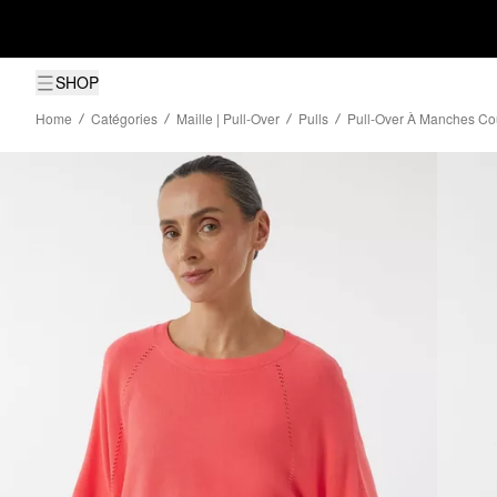
SHOP
Home
Catégories
Maille | Pull-Over
Pulls
Pull-Over À Manches Cou