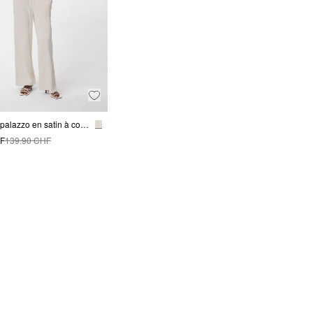
Pantalon palazzo en satin à coupe décontractée
HF
139.90 CHF