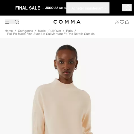
FINAL SALE
Acheter maintenant
– JUSQU'À 50 %
Home
Catégories
Maille | Pull-Over
Pulls
Pull En Maille Fine Avec Un Col Montant Et Des Détails Côtelés