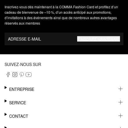
Inscrivez‑vous dès maintenant à la COMMA Fashion Card et profitez d’un
cadeau de bienvenue de –10 %, d’un accès anticipé aux promotions,
d’invitations à des événements ainsi que de nombreux autres avantages
réservés aux membres
ADRESSE E-MAIL
S’INSCRIRE MAINTENANT
SUIVEZ-NOUS SUR
ENTREPRISE
CARRIÈRE
SERVICE
DURABILITÉ
NEWSLETTER
CONTACT
FASHION CARD
MÉMO
AIDE