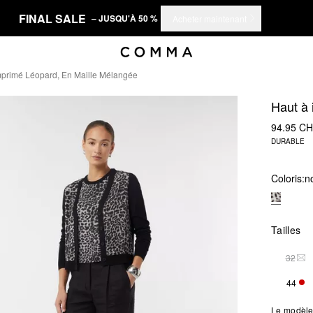
FINAL SALE
– JUSQU'À 50 %
Acheter maintenant
mprimé Léopard, En Maille Mélangée
Haut à 
94.95 C
DURABLE
Coloris:
no
Tailles
32
THI
44
SEU
Le modèle 