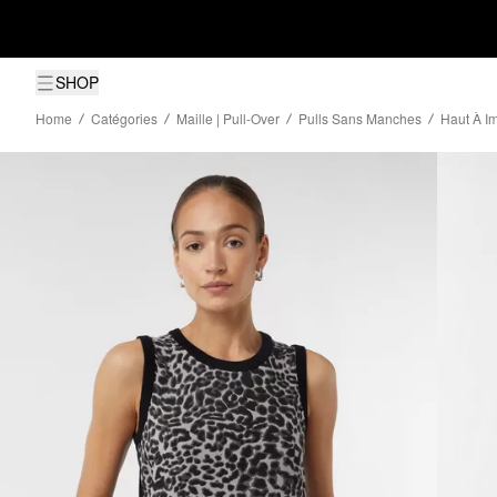
SHOP
Home
Catégories
Maille | Pull-Over
Pulls Sans Manches
Haut À I