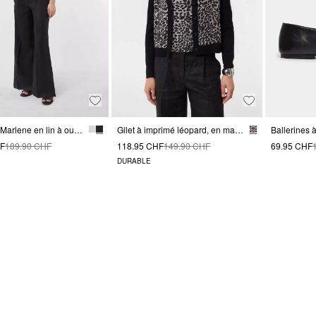
Pantalon Marlene en lin à ourlets fendus
Gilet à imprimé léopard, en matières mélangées
Ballerines à
HF
189.90 CHF
118.95 CHF
149.90 CHF
69.95 CHF
DURABLE