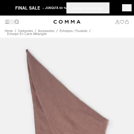
FINAL SALE
Acheter maintenant
– JUSQU'À 50 %
Home
Catégories
Accessoires
Écharpes | Foulards
Echarpe En Laine Mélangée