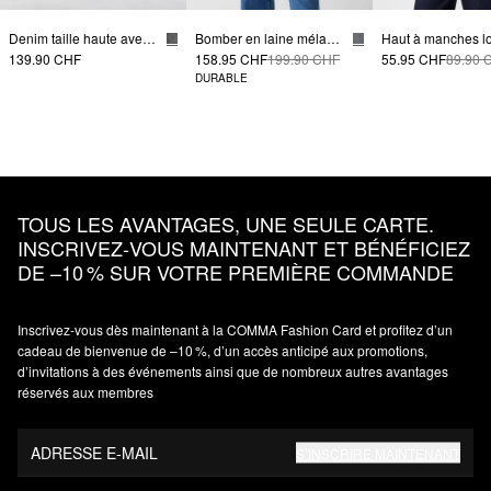
Denim taille haute avec jambes larges
Bomber en laine mélangée
139.90 CHF
158.95 CHF
199.90 CHF
55.95 CHF
89.90 
DURABLE
TOUS LES AVANTAGES, UNE SEULE CARTE.
INSCRIVEZ‑VOUS MAINTENANT ET BÉNÉFICIEZ
DE –10 % SUR VOTRE PREMIÈRE COMMANDE
Inscrivez‑vous dès maintenant à la COMMA Fashion Card et profitez d’un
cadeau de bienvenue de –10 %, d’un accès anticipé aux promotions,
d’invitations à des événements ainsi que de nombreux autres avantages
réservés aux membres
ADRESSE E-MAIL
S’INSCRIRE MAINTENANT