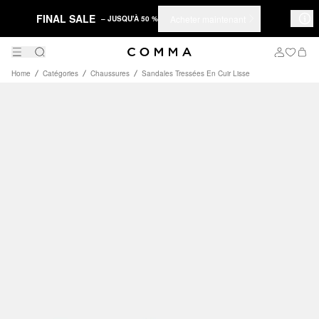
FINAL SALE
Acheter maintenant
– JUSQU'À 50 %
Home
Catégories
Chaussures
Sandales Tressées En Cuir Lisse