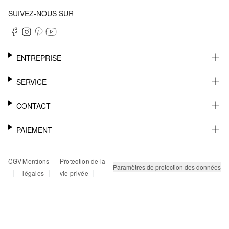
SUIVEZ-NOUS SUR
ENTREPRISE
CARRIÈRE
SERVICE
DURABILITÉ
NEWSLETTER
CONTACT
FASHION CARD
MÉMO
AIDE
PAIEMENT
MARGUE-PAGE
SHOWROOM & CONTACT DISTRIBUTEUR
SUIVI DU COLIS
CONTACT PRESSE
SUR FACTURE
CGV
Mentions
Protection de la
RETOURS
PAYPAL
Paramètres de protection des données
|
|
|
légales
vie privée
FAQ
CARTE BANCAIRE
TWINT
KLARNA
RAPID SSL