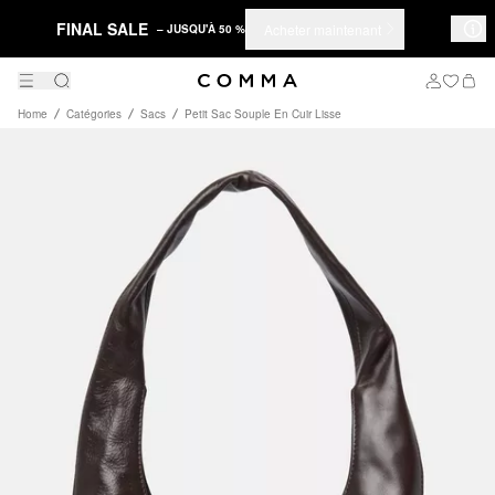
FINAL SALE
Acheter maintenant
– JUSQU'À 50 %
Home
Catégories
Sacs
Petit Sac Souple En Cuir Lisse