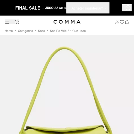
FINAL SALE
Acheter maintenant
– JUSQU'À 50 %
Home
Catégories
Sacs
Sac De Ville En Cuir Lisse