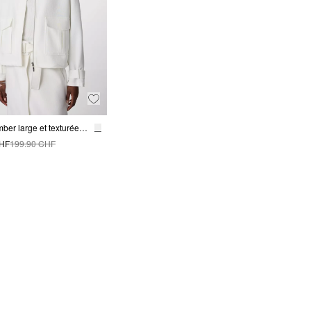
Veste bomber large et texturée avec cordon de serrage
CHF
199.90 CHF