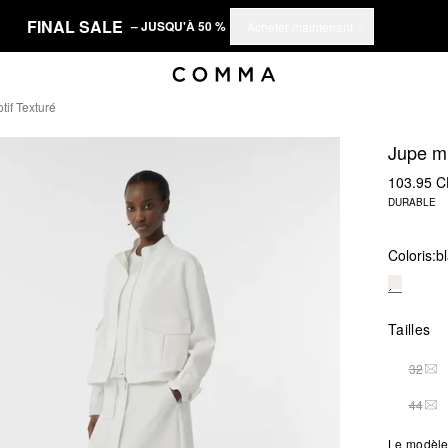
FINAL SALE
– JUSQU'À 50 %
Acheter maintenant
tif Texturé
Jupe mi
103.95 
DURABLE
Coloris:
b
Tailles
32
THI
44
THI
Le modèle 