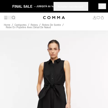
FINAL SALE
Acheter maintenant
– JUSQU'À 50 %
Home
Catégories
Robes
Robes De Soirée
Robe En Popeline Avec Détail De Nœud