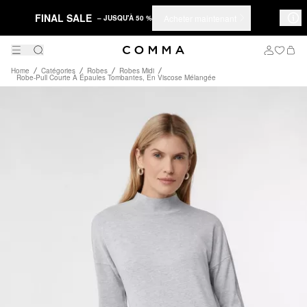
FINAL SALE
Acheter maintenant
– JUSQU'À 50 %
Home
Catégories
Robes
Robes Midi
Robe-Pull Courte À Épaules Tombantes, En Viscose Mélangée