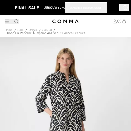
FINAL SALE
Acheter maintenant
– JUSQU'À 50 %
Home
Sale
Robes
Casual
Robe En Popeline À Imprimé All-Over Et Poches Fendues