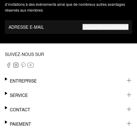
d’invitations à des événements ainsi que de nombreux autres avantages
réservés aux membres
ADRESSE E-MAIL
S’INSCRIRE MAINTENANT
SUIVEZ-NOUS SUR
ENTREPRISE
CARRIÈRE
SERVICE
DURABILITÉ
NEWSLETTER
CONTACT
FASHION CARD
MÉMO
AIDE
PAIEMENT
MARGUE-PAGE
SHOWROOM & CONTACT DISTRIBUTEUR
SUIVI DU COLIS
CONTACT PRESSE
SUR FACTURE