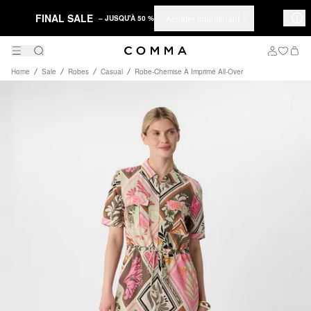
FINAL SALE
Acheter maintenant
– JUSQU'À 50 %
Home
Sale
Robes
Casual
Robe-Chemise À Imprimé All-Over