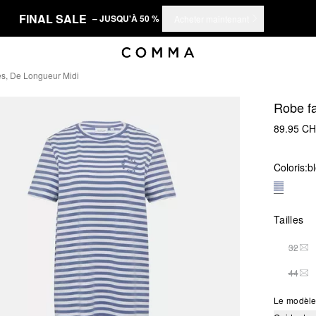
FINAL SALE
– JUSQU'À 50 %
Acheter maintenant
es, De Longueur Midi
Robe fa
89.95 C
Coloris:
bl
Tailles
32
THI
44
THI
Le modèle 