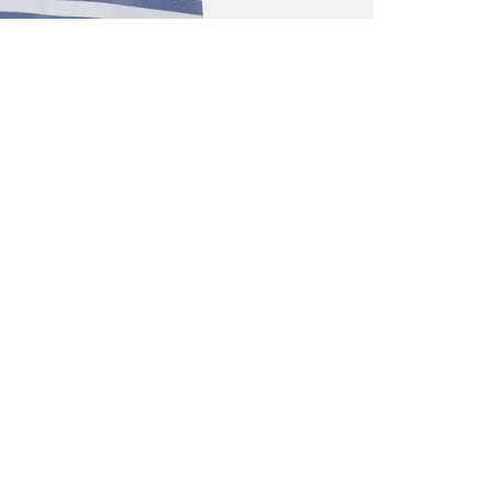
TOUS LES
INSCRIVE
–10 % S
Inscrivez‑vou
cadeau de bie
d’invitations