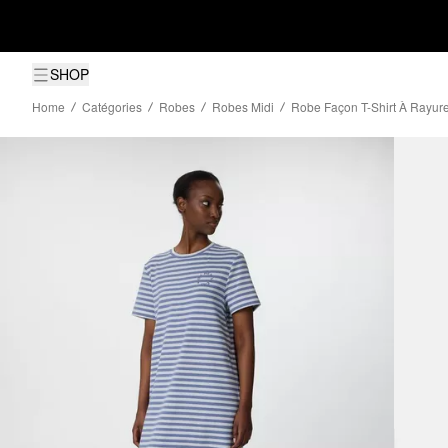
SHOP
Home
Catégories
Robes
Robes Midi
Robe Façon T-Shirt À Rayur