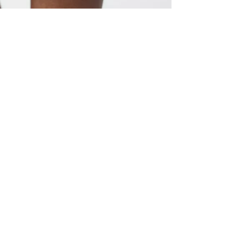
TOUS LES
INSCRIVE
–10 % S
Inscrivez‑vou
cadeau de bie
d’invitations