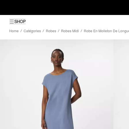
SHOP
Home
Catégories
Robes
Robes Midi
Robe En Molleton De Longue