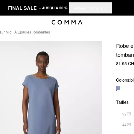
FINAL SALE
– JUSQU'À 50 %
Acheter maintenant
ur Midi, À Épaules Tombantes
Robe en
tomban
81.95 C
Coloris:
bl
Tailles
32
THI
44
THI