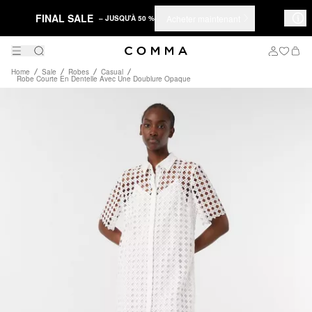
FINAL SALE
Acheter maintenant
– JUSQU'À 50 %
Home
Sale
Robes
Casual
Robe Courte En Dentelle Avec Une Doublure Opaque