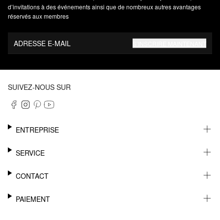
d’invitations à des événements ainsi que de nombreux autres avantages
réservés aux membres
ADRESSE E-MAIL
S’INSCRIRE MAINTENANT
SUIVEZ-NOUS SUR
ENTREPRISE
CARRIÈRE
SERVICE
DURABILITÉ
NEWSLETTER
CONTACT
FASHION CARD
MÉMO
AIDE
PAIEMENT
MARGUE-PAGE
SHOWROOM & CONTACT DISTRIBUTEUR
SUIVI DU COLIS
CONTACT PRESSE
SUR FACTURE