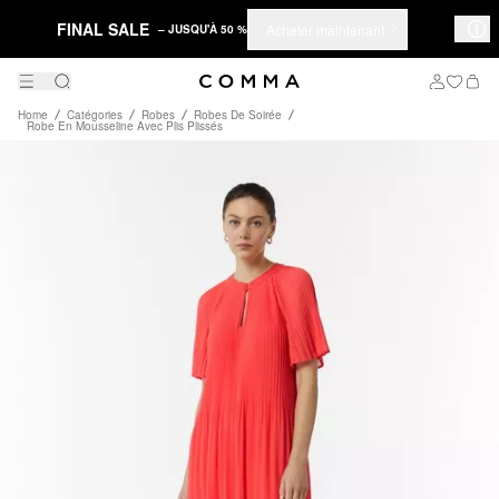
FINAL SALE
Acheter maintenant
– JUSQU'À 50 %
Home
Catégories
Robes
Robes De Soirée
Robe En Mousseline Avec Plis Plissés