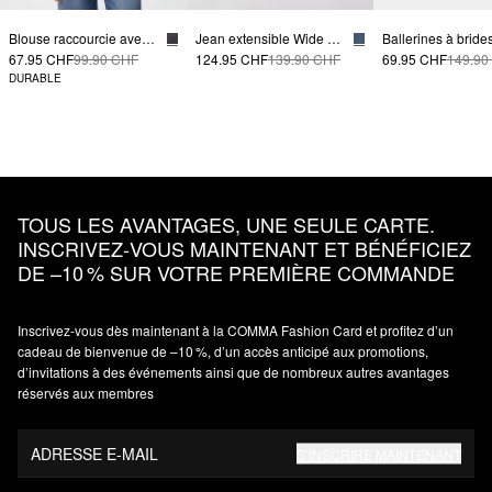
Blouse raccourcie avec détails à nouer à l'ourlet
Jean extensible Wide Leg
67.95 CHF
99.90 CHF
124.95 CHF
139.90 CHF
69.95 CHF
149.90
DURABLE
TOUS LES AVANTAGES, UNE SEULE CARTE.
INSCRIVEZ‑VOUS MAINTENANT ET BÉNÉFICIEZ
DE –10 % SUR VOTRE PREMIÈRE COMMANDE
Inscrivez‑vous dès maintenant à la COMMA Fashion Card et profitez d’un
cadeau de bienvenue de –10 %, d’un accès anticipé aux promotions,
d’invitations à des événements ainsi que de nombreux autres avantages
réservés aux membres
ADRESSE E-MAIL
S’INSCRIRE MAINTENANT