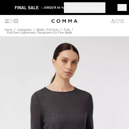
FINAL SALE
Acheter maintenant
– JUSQU'À 50 %
Home
Catégories
Maille | Pull-Over
Pulls
Pull-Over Légèrement Transparent En Fine Maille