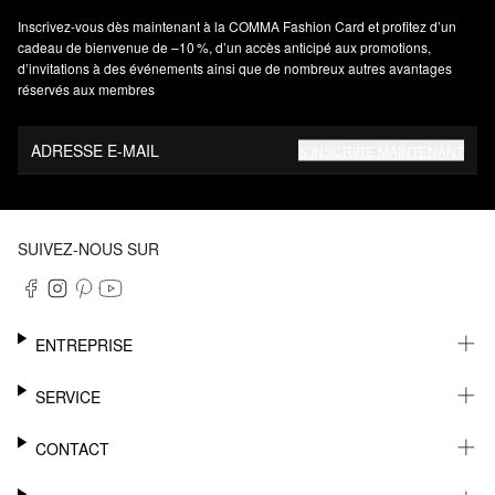
Inscrivez‑vous dès maintenant à la COMMA Fashion Card et profitez d’un
cadeau de bienvenue de –10 %, d’un accès anticipé aux promotions,
d’invitations à des événements ainsi que de nombreux autres avantages
réservés aux membres
ADRESSE E-MAIL
S’INSCRIRE MAINTENANT
SUIVEZ-NOUS SUR
ENTREPRISE
CARRIÈRE
SERVICE
DURABILITÉ
NEWSLETTER
CONTACT
FASHION CARD
MÉMO
AIDE