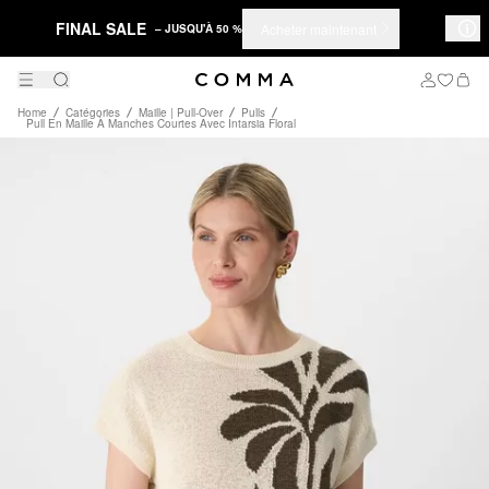
FINAL SALE
Acheter maintenant
– JUSQU'À 50 %
Home
Catégories
Maille | Pull-Over
Pulls
Pull En Maille À Manches Courtes Avec Intarsia Floral