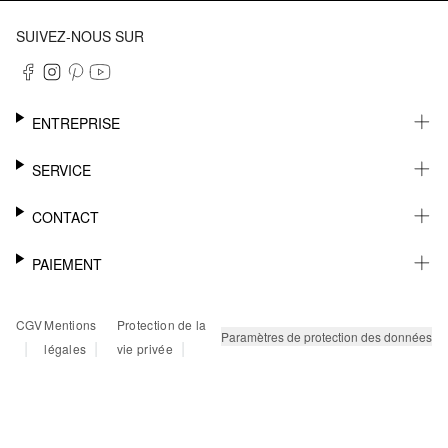
SUIVEZ-NOUS SUR
ENTREPRISE
CARRIÈRE
SERVICE
DURABILITÉ
NEWSLETTER
CONTACT
FASHION CARD
MÉMO
AIDE
PAIEMENT
MARGUE-PAGE
SHOWROOM & CONTACT DISTRIBUTEUR
SUIVI DU COLIS
CONTACT PRESSE
SUR FACTURE
CGV
Mentions
Protection de la
RETOURS
PAYPAL
Paramètres de protection des données
|
|
|
légales
vie privée
FAQ
CARTE BANCAIRE
TWINT
KLARNA
RAPID SSL