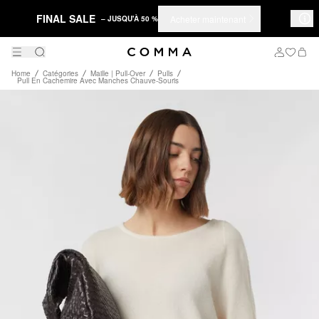
FINAL SALE
Acheter maintenant
– JUSQU'À 50 %
Home
Catégories
Maille | Pull-Over
Pulls
Pull En Cachemire Avec Manches Chauve-Souris