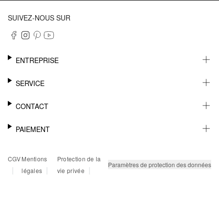
SUIVEZ-NOUS SUR
ENTREPRISE
CARRIÈRE
SERVICE
DURABILITÉ
NEWSLETTER
CONTACT
FASHION CARD
MÉMO
AIDE
PAIEMENT
MARGUE-PAGE
SHOWROOM & CONTACT DISTRIBUTEUR
SUIVI DU COLIS
CONTACT PRESSE
SUR FACTURE
CGV
Mentions
Protection de la
RETOURS
PAYPAL
Paramètres de protection des données
|
|
|
légales
vie privée
FAQ
CARTE BANCAIRE
TWINT
KLARNA
RAPID SSL