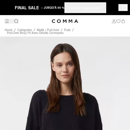
FINAL SALE
Acheter maintenant
– JUSQU'À 50 %
Home
Catégories
Maille | Pull-Over
Pulls
Pull-Over Boxy Fit Avec Détails Contrastés