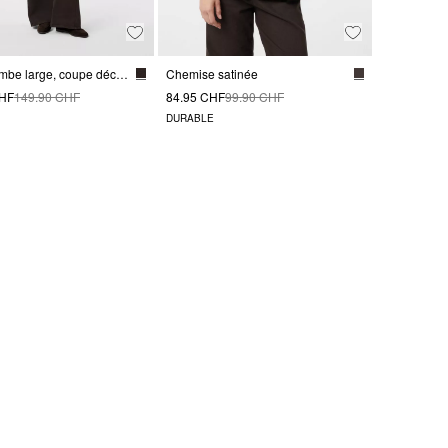
Jean à jambe large, coupe décontractée
Chemise satinée
CHF
149.90 CHF
84.95 CHF
99.90 CHF
DURABLE