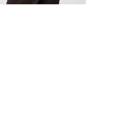
TOUS LES
INSCRIVE
–10 % S
Inscrivez‑vou