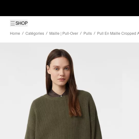
SHOP
Home
Catégories
Maille | Pull-Over
Pulls
Pull En Maille Cropped