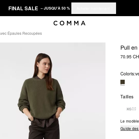
FINAL SALE
– JUSQU'À 50 %
Acheter maintenant
 Avec Épaules Recoupées
Pull en
70.95 C
Coloris:
ve
Tailles
XS
THI
Le modèle 
Guide des 