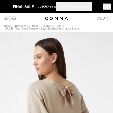
FINAL SALE
Acheter maintenant
– JUSQU'À 50 %
Home
Catégories
Maille | Pull-Over
Pulls
Pull En Tricot Avec Ornement Bijou Et Manches Chauve-Souris