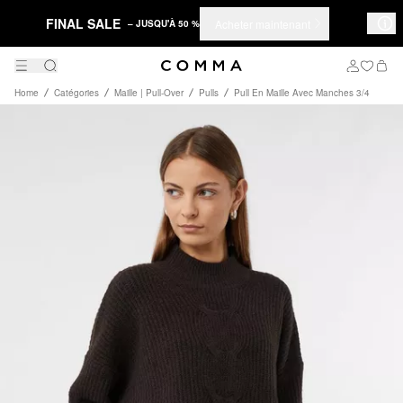
FINAL SALE
Acheter maintenant
– JUSQU'À 50 %
Home
Catégories
Maille | Pull-Over
Pulls
Pull En Maille Avec Manches 3/4