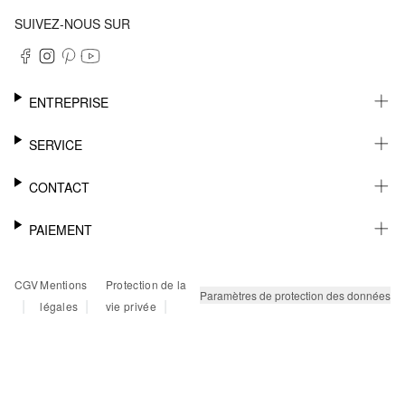
SUIVEZ-NOUS SUR
ENTREPRISE
CARRIÈRE
SERVICE
DURABILITÉ
NEWSLETTER
CONTACT
FASHION CARD
MÉMO
AIDE
PAIEMENT
MARGUE-PAGE
SHOWROOM & CONTACT DISTRIBUTEUR
SUIVI DU COLIS
CONTACT PRESSE
SUR FACTURE
CGV
Mentions
Protection de la
RETOURS
PAYPAL
Paramètres de protection des données
|
|
|
légales
vie privée
FAQ
CARTE BANCAIRE
TWINT
KLARNA
RAPID SSL