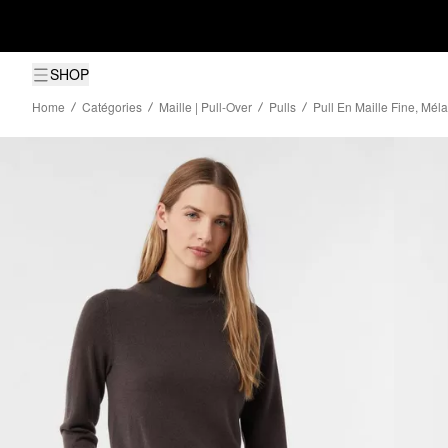
SHOP
Home
Catégories
Maille | Pull-Over
Pulls
Pull En Maille Fine, Mé