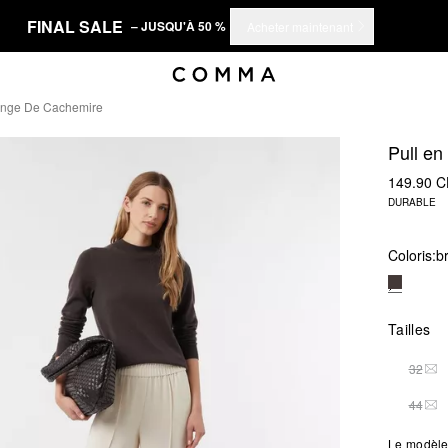
FINAL SALE
– JUSQU'À 50 %
Acheter maintenant
lange De Cachemire
Pull en
149.90 
DURABLE
Coloris:
b
Tailles
32
THI
44
THI
Le modèle 