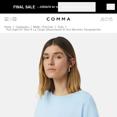
FINAL SALE
Acheter maintenant
– JUSQU'À 50 %
Home
Catégories
Maille | Pull-Over
Pulls
Pull Léger En Tricot À La Coupe Décontractée Et Aux Manches Transparentes