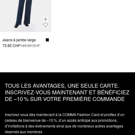
Jeans à jambe large
73.95 CHF
149.90 CHF
TOUS LES AVANTAGES, UNE SEULE CARTE.
INSCRIVEZ‑VOUS MAINTENANT ET BÉNÉFICIEZ
DE –10 % SUR VOTRE PREMIÈRE COMMANDE
Inscrivez‑vous dès maintenant à la COMMA Fashion Card et profitez d’un
cadeau de bienvenue de –10 %, d’un accès anticipé aux promotions,
d’invitations à des événements ainsi que de nombreux autres avantages
réservés aux membres