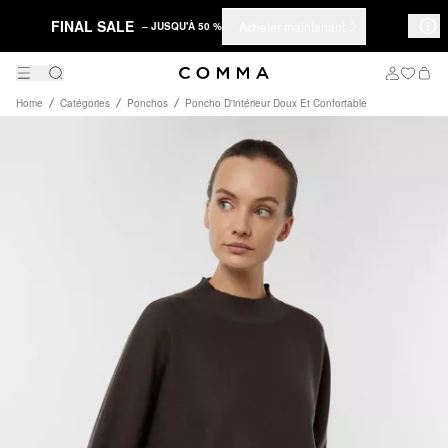
FINAL SALE
Acheter maintenant
– JUSQU'À 50 %
Home
Catégories
Ponchos
Poncho D'intérieur Doux Et Confortable