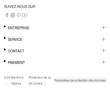
SUIVEZ-NOUS SUR
ENTREPRISE
CARRIÈRE
SERVICE
DURABILITÉ
NEWSLETTER
CONTACT
FASHION CARD
MÉMO
AIDE
PAIEMENT
MARGUE-PAGE
SHOWROOM & CONTACT DISTRIBUTEUR
SUIVI DU COLIS
CONTACT PRESSE
SUR FACTURE
CGV
Mentions
Protection de la
RETOURS
PAYPAL
Paramètres de protection des données
|
|
|
légales
vie privée
FAQ
CARTE BANCAIRE
TWINT
KLARNA
RAPID SSL