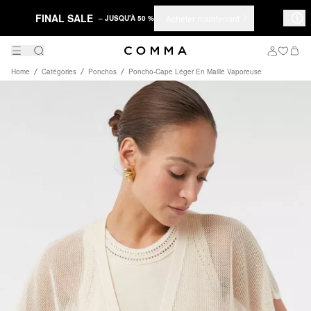
FINAL SALE
Acheter maintenant
– JUSQU'À 50 %
Home
Catégories
Ponchos
Poncho-Cape Léger En Maille Vaporeuse