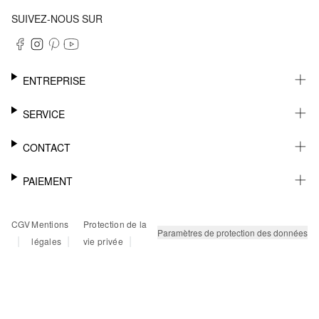
SUIVEZ-NOUS SUR
ENTREPRISE
CARRIÈRE
SERVICE
DURABILITÉ
NEWSLETTER
CONTACT
FASHION CARD
MÉMO
AIDE
PAIEMENT
MARGUE-PAGE
SHOWROOM & CONTACT DISTRIBUTEUR
SUIVI DU COLIS
CONTACT PRESSE
SUR FACTURE
CGV
Mentions
Protection de la
RETOURS
PAYPAL
Paramètres de protection des données
|
|
|
légales
vie privée
FAQ
CARTE BANCAIRE
TWINT
KLARNA
RAPID SSL