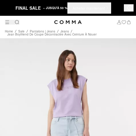
FINAL SALE
Acheter maintenant
– JUSQU'À 50 %
Home
Sale
Pantalons | Jeans
Jeans
Jean Boyfriend De Coupe Décontractée Avec Ceinture À Nouer