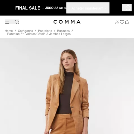
FINAL SALE
Acheter maintenant
– JUSQU'À 50 %
Home
Catégories
Pantalons
Business
Pantalon En Velours Côtelé À Jambes Larges