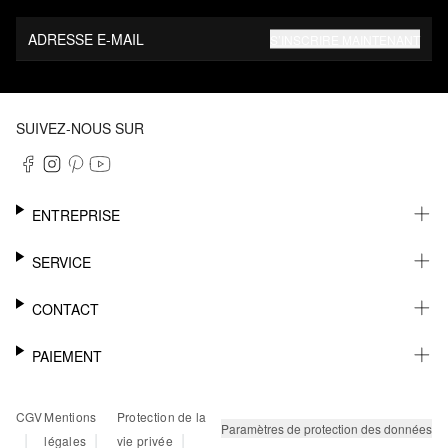
ADRESSE E-MAIL
S’INSCRIRE MAINTENANT
SUIVEZ-NOUS SUR
ENTREPRISE
CARRIÈRE
SERVICE
DURABILITÉ
NEWSLETTER
CONTACT
FASHION CARD
MÉMO
AIDE
PAIEMENT
MARGUE-PAGE
SHOWROOM & CONTACT DISTRIBUTEUR
SUIVI DU COLIS
CONTACT PRESSE
SUR FACTURE
CGV
Mentions
Protection de la
RETOURS
PAYPAL
Paramètres de protection des données
|
|
|
légales
vie privée
FAQ
CARTE BANCAIRE