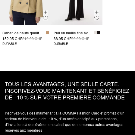
Caban de haute qualité avec fermeture à double boutonnage
Pull en maille fine avec un col montant
152.95 CHF
219.90 CHF
88.95 CHF
99.90 CHF
DURABLE
DURABLE
TOUS LES AVANTAGES, UNE SEULE CARTE.
INSCRIVEZ‑VOUS MAINTENANT ET BÉNÉFICIEZ
DE –10 % SUR VOTRE PREMIÈRE COMMANDE
Inscrivez‑vous dès maintenant à la COMMA Fashion Card et profitez d’un
cadeau de bienvenue de –10 %, d’un accès anticipé aux promotions,
d’invitations à des événements ainsi que de nombreux autres avantages
réservés aux membres