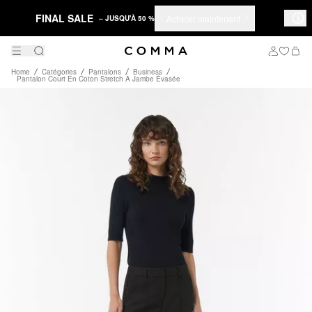
FINAL SALE
Acheter maintenant
– JUSQU'À 50 %
Home
Catégories
Pantalons
Business
Pantalon Court En Coton Stretch À Jambe Évasée