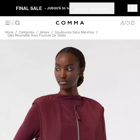
FINAL SALE
Acheter maintenant
– JUSQU'À 50 %
Home
Catégories
Vestes
Doudounes Sans Manches
Gilet Réversible Avec Fourrure De Teddy