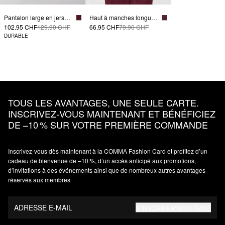
Pantalon large en jersey avec ceinture élastique
Haut à manches longues raffiné à col montant, en lyocell mélangé
102.95 CHF
129.90 CHF
66.95 CHF
79.90 CHF
DURABLE
TOUS LES AVANTAGES, UNE SEULE CARTE.
INSCRIVEZ‑VOUS MAINTENANT ET BÉNÉFICIEZ
DE –10 % SUR VOTRE PREMIÈRE COMMANDE
Inscrivez‑vous dès maintenant à la COMMA Fashion Card et profitez d’un
cadeau de bienvenue de –10 %, d’un accès anticipé aux promotions,
d’invitations à des événements ainsi que de nombreux autres avantages
réservés aux membres
ADRESSE E-MAIL
S’INSCRIRE MAINTENANT