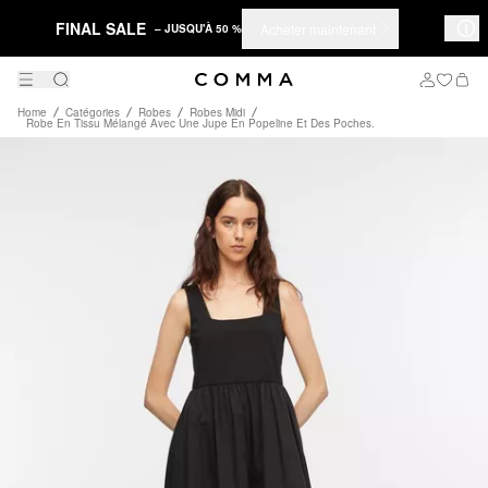
FINAL SALE
Acheter maintenant
– JUSQU'À 50 %
Home
Catégories
Robes
Robes Midi
Robe En Tissu Mélangé Avec Une Jupe En Popeline Et Des Poches.