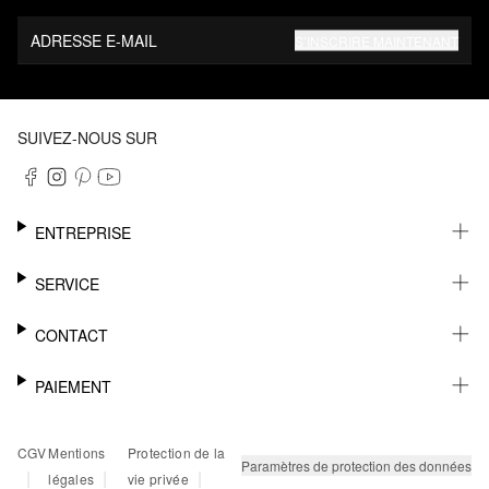
ADRESSE E-MAIL
S’INSCRIRE MAINTENANT
SUIVEZ-NOUS SUR
ENTREPRISE
CARRIÈRE
SERVICE
DURABILITÉ
NEWSLETTER
CONTACT
FASHION CARD
MÉMO
AIDE
PAIEMENT
MARGUE-PAGE
SHOWROOM & CONTACT DISTRIBUTEUR
SUIVI DU COLIS
CONTACT PRESSE
SUR FACTURE
CGV
Mentions
Protection de la
RETOURS
PAYPAL
Paramètres de protection des données
|
|
|
légales
vie privée
FAQ
CARTE BANCAIRE