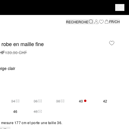
FR/CH
RECHERCHE
robe en maille fine
CHF
139.90 CHF
ige clair
34
36
38
40
42
LEMENT 1 EN STOCK
THIS SIZE IS CURRENTLY OUT OF STOCK
THIS SIZE IS CURRENTLY OUT OF STOCK
THIS SIZE IS CURRENTLY OUT OF STOCK
SEULEMENT 1 EN STOCK
46
48
THIS SIZE IS CURRENTLY OUT OF STOCK
mesure 177 cm et porte une taille 36.