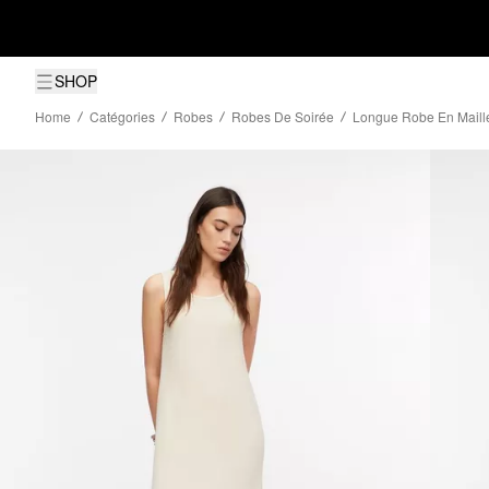
SHOP
Home
Catégories
Robes
Robes De Soirée
Longue Robe En Maill