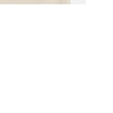
TOUS LES
INSCRIVE
–10 % S