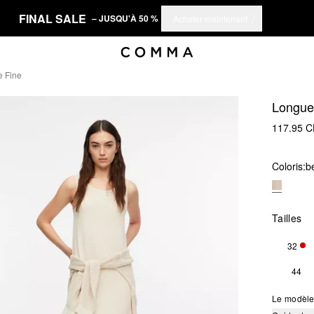
FINAL SALE
– JUSQU'À 50 %
Acheter maintenant
e Fine
Longue 
117.95 
Coloris:
be
Tailles
32
SEU
44
Le modèle 