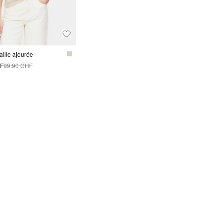
aille ajourée
HF
99.90 CHF