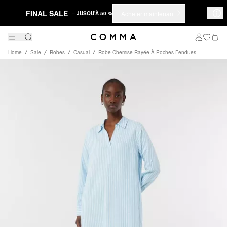
FINAL SALE
Acheter maintenant
– JUSQU'À 50 %
Home
Sale
Robes
Casual
Robe-Chemise Rayée À Poches Fendues