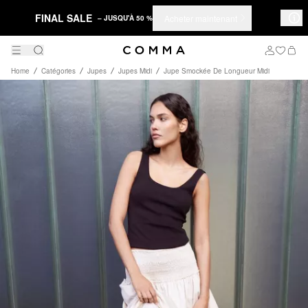
FINAL SALE
Acheter maintenant
– JUSQU'À 50 %
Home
Catégories
Jupes
Jupes Midi
Jupe Smockée De Longueur Midi