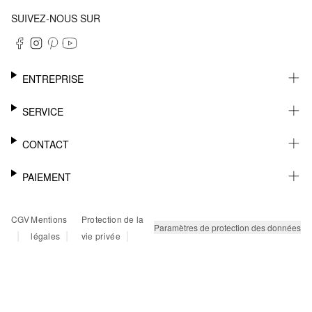
SUIVEZ-NOUS SUR
ENTREPRISE
CARRIÈRE
SERVICE
DURABILITÉ
NEWSLETTER
CONTACT
FASHION CARD
MÉMO
AIDE
PAIEMENT
MARGUE-PAGE
SHOWROOM & CONTACT DISTRIBUTEUR
SUIVI DU COLIS
CONTACT PRESSE
SUR FACTURE
CGV
Mentions
Protection de la
RETOURS
PAYPAL
Paramètres de protection des données
|
|
|
légales
vie privée
FAQ
CARTE BANCAIRE
TWINT
KLARNA
RAPID SSL