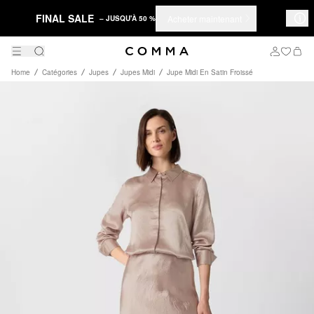
FINAL SALE
Acheter maintenant
– JUSQU'À 50 %
Home
Catégories
Jupes
Jupes Midi
Jupe Midi En Satin Froissé